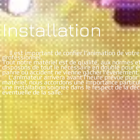
Installation
Il est important de confier l'animation de votre
professionnel.
Tout notre matériel est de qualité, aux normes et
disposons de tout le nécessaire en double pour é
panne ou accident ne vienne gâcher l'évenement.
L'animateur arrivera avant l'heure prévue pour i
matériel, nous accordons une importance particuli
une installation soignée dans le respect de la déc
éventuelle de la salle.